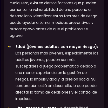
cualquiera, existen ciertos factores que pueden
aumentar la vulnerabilidad de una persona a
desarrollarlo. Identificar estos factores de riesgo
puede ayudar a tomar medidas preventivas y
buscar apoyo antes de que el problema se
agrave.
Edad (jóvenes adultos con mayor riesgo):
Las personas más jóvenes, especialmente los
adultos jóvenes, pueden ser más
susceptibles al juego problemático debido a
una menor experiencia en la gestión de
riesgos, la impulsividad y la presión social. Su
cerebro aún está en desarrollo, lo que puede
afectar la toma de decisiones y el control de
impulsos.