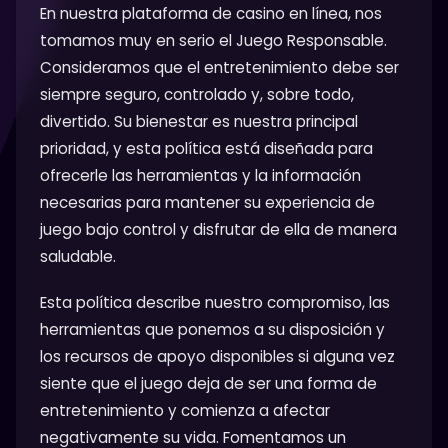
En nuestra plataforma de casino en línea, nos
tomamos muy en serio el Juego Responsable.
Consideramos que el entretenimiento debe ser
siempre seguro, controlado y, sobre todo,
divertido. Su bienestar es nuestra principal
prioridad, y esta política está diseñada para
ofrecerle las herramientas y la información
necesarias para mantener su experiencia de
juego bajo control y disfrutar de ella de manera
saludable.
Esta política describe nuestro compromiso, las
herramientas que ponemos a su disposición y
los recursos de apoyo disponibles si alguna vez
siente que el juego deja de ser una forma de
entretenimiento y comienza a afectar
negativamente su vida. Fomentamos un