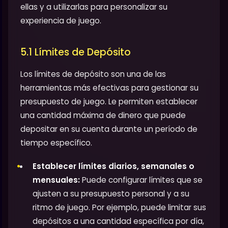
ellas y a utilizarlas para personalizar su
experiencia de juego.
5.1 Límites de Depósito
Los límites de depósito son una de las
herramientas más efectivas para gestionar su
presupuesto de juego. Le permiten establecer
una cantidad máxima de dinero que puede
depositar en su cuenta durante un período de
tiempo específico.
Establecer límites diarios, semanales o
mensuales:
Puede configurar límites que se
ajusten a su presupuesto personal y a su
ritmo de juego. Por ejemplo, puede limitar sus
depósitos a una cantidad específica por día,