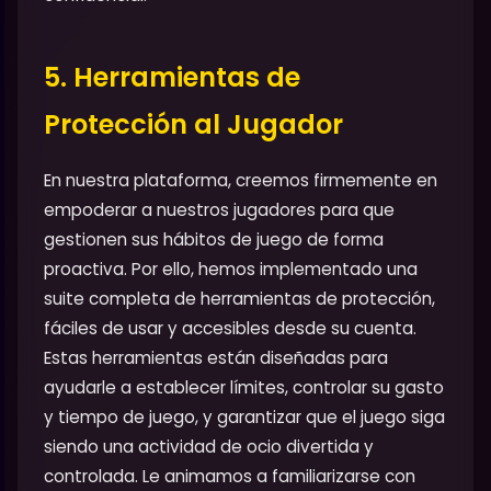
5. Herramientas de
Protección al Jugador
En nuestra plataforma, creemos firmemente en
empoderar a nuestros jugadores para que
gestionen sus hábitos de juego de forma
proactiva. Por ello, hemos implementado una
suite completa de herramientas de protección,
fáciles de usar y accesibles desde su cuenta.
Estas herramientas están diseñadas para
ayudarle a establecer límites, controlar su gasto
y tiempo de juego, y garantizar que el juego siga
siendo una actividad de ocio divertida y
controlada. Le animamos a familiarizarse con