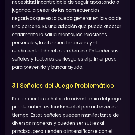
necesidad incontrolable de seguir apostando o
jugando, a pesar de las consecuencias
negativas que esto pueda generar en la vida de
una persona. Es una adicción que puede afectar
seriamente la salud mental, las relaciones
personales, la situación financiera y el
rendimiento laboral o académico. Entender sus
señales y factores de riesgo es el primer paso
para prevenirlo y buscar ayuda.
3.1 Señales del Juego Problemático
Reconocer las señales de advertencia del juego
problemático es fundamental para intervenir a
tiempo. Estas señales pueden manifestarse de
diversas maneras y pueden ser sutiles al
principio, pero tienden a intensificarse con el