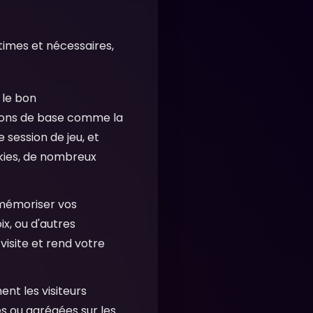
itimes et nécessaires,
 le bon
tions de base comme la
 session de jeu, et
okies, de nombreux
 mémoriser vos
ix, ou d'autres
visite et rend votre
t les visiteurs
s ou agrégées sur les