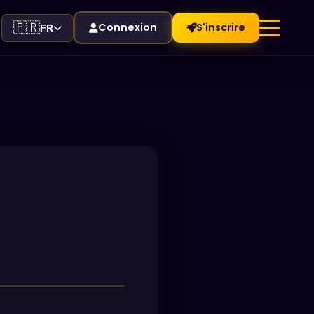
🇫🇷
Connexion
S'inscrire
FR