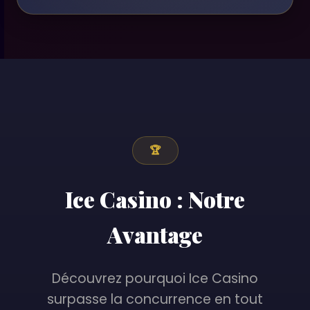
🏆
Ice Casino : Notre
Avantage
Découvrez pourquoi Ice Casino
surpasse la concurrence en tout