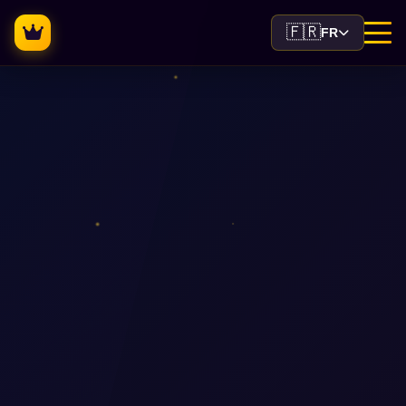
🇫🇷
FR