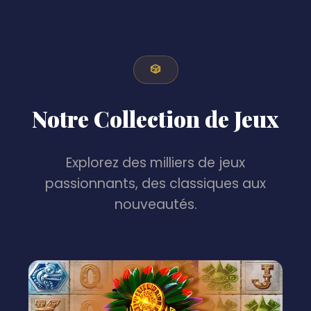
🎲
Notre Collection de Jeux
Explorez des milliers de jeux
passionnants, des classiques aux
nouveautés.