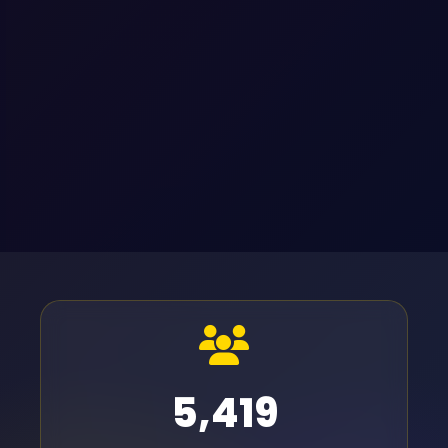
5,419