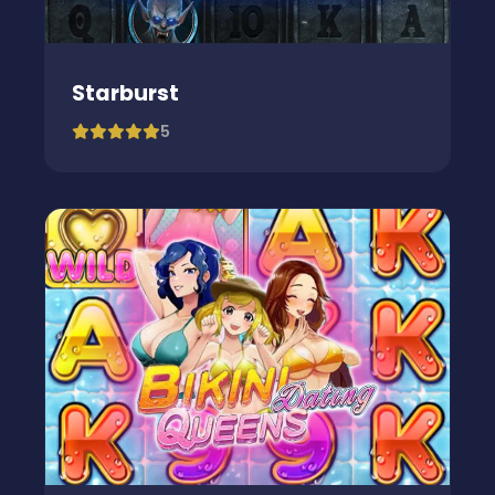
Starburst
5