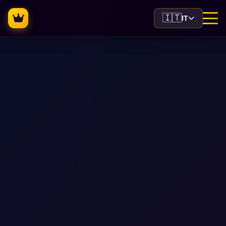
🇮🇹
IT