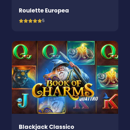
Roulette Europea
5
Blackjack Classico