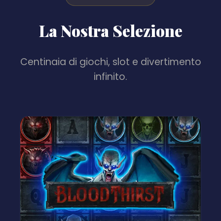
La Nostra Selezione
Centinaia di giochi, slot e divertimento
infinito.