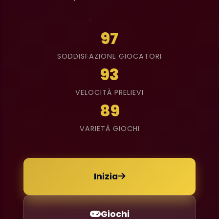
97
SODDISFAZIONE GIOCATORI
93
VELOCITÀ PRELIEVI
89
VARIETÀ GIOCHI
Inizia
Giochi