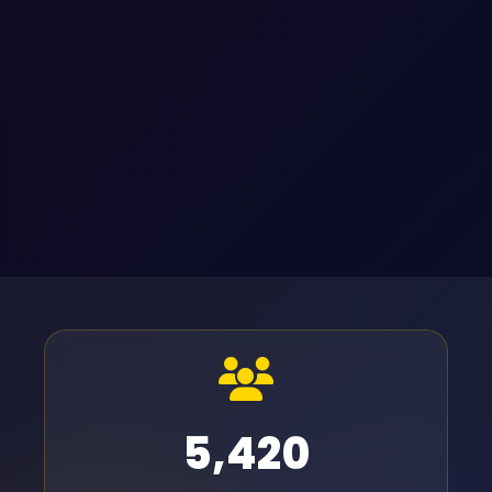
5,420