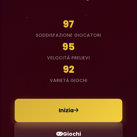
97
SODDISFAZIONE GIOCATORI
95
VELOCITÀ PRELIEVI
92
VARIETÀ GIOCHI
Inizia
Giochi