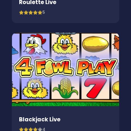
Roulette Live
5
Blackjack Live
4