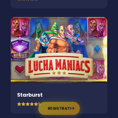
Starburst
5
REGISTRATI