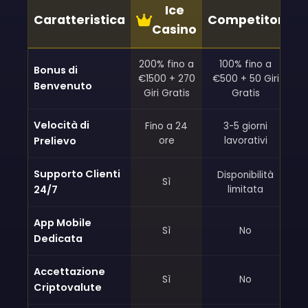
Ice
Caratteristica
Competitor
Casino
200% fino a
100% fino a
Bonus di
€1500 + 270
€500 + 50 Giri
Benvenuto
Giri Gratis
Gratis
Velocità di
Fino a 24
3-5 giorni
Prelievo
ore
lavorativi
Supporto Clienti
Disponibilità
Sì
24/7
limitata
App Mobile
Sì
No
Dedicata
Accettazione
Sì
No
Criptovalute