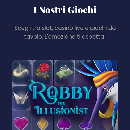
I Nostri Giochi
Scegli tra slot, casinò live e giochi da
tavolo. L'emozione ti aspetta!