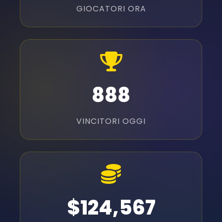
GIOCATORI ORA
888
VINCITORI OGGI
$124,567