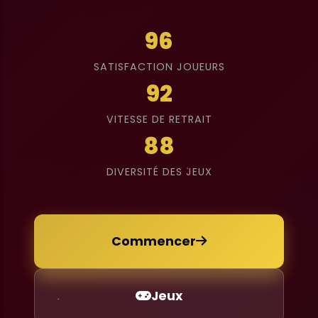
96
SATISFACTION JOUEURS
92
VITESSE DE RETRAIT
88
DIVERSITÉ DES JEUX
Commencer
Jeux