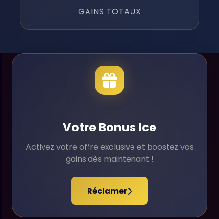
GAINS TOTAUX
Votre Bonus Ice
Activez votre offre exclusive et boostez vos
gains dès maintenant !
Réclamer