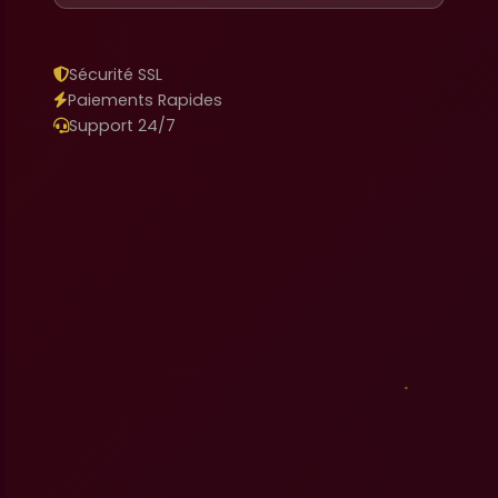
Sécurité SSL
Paiements Rapides
Support 24/7