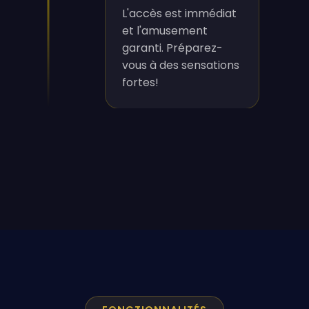
L'accès est immédiat
et l'amusement
garanti. Préparez-
vous à des sensations
fortes!