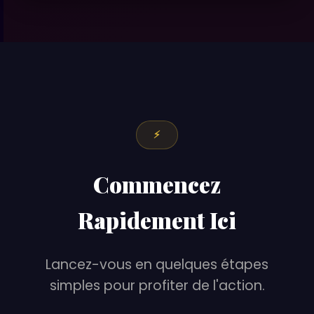
⚡
Commencez
Rapidement Ici
Lancez-vous en quelques étapes
simples pour profiter de l'action.