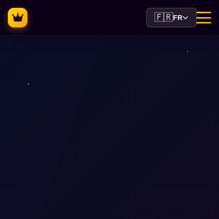
🇫🇷
FR