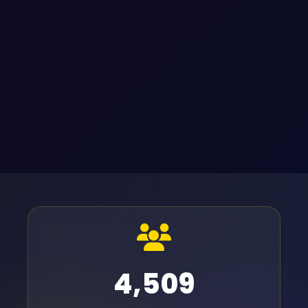
4,726